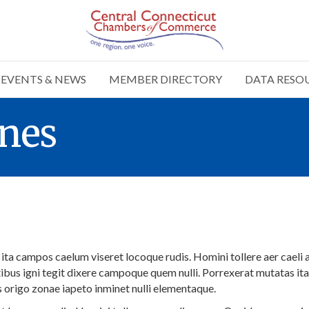
EVENTS & NEWS
MEMBER DIRECTORY
DATA RESO
ines
ta campos caelum viseret locoque rudis. Homini tollere aer caeli
ibus igni tegit dixere campoque quem nulli. Porrexerat mutatas it
s origo zonae iapeto inminet nulli elementaque.