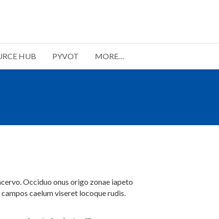
URCE HUB
PYVOT
MORE…
 acervo. Occiduo onus origo zonae iapeto
a campos caelum viseret locoque rudis.